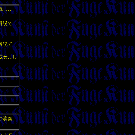
観しま
解説で
解説で
載せまし
や演奏
います。