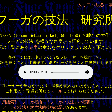
入り口へ戻る
die kunst der fuge / the art of fugue
フーガの技法 研究
バッハ（Johann Sebastian Bach,1685-1750）の晩年の大作
｢フーガの技法｣を様々な角度から研究しています。
下の一覧にある
赤字
の室名をクリックしてお入り下さい
各ページにある以下のようなプレーヤーを操作して、
GMを聴くことが出来ます。別のページを開くと自動停止しま
プレーヤーが出なかったり、音楽が流れない方がおられました
ご利用のPC環境と併せて
メール
にてお知らせください。
用語索引
、
フーガ概論
、
「フーガの技法」の概要
と
フーガの技法と対位法的技術の歴史
があります。