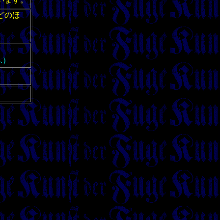
どのほ
.）