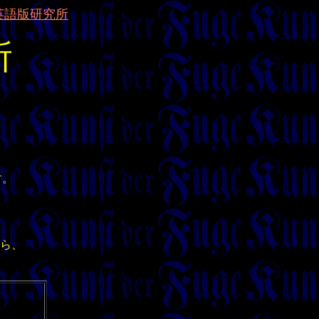
英語版研究所
所
、
。
す。
ら、