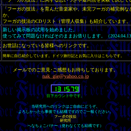
「フーガの技法」を育んだ音楽家や、未完フーガの補完例な
か、
フーガの技法のCDリスト（管理人収集）も紹介しています。
新しい掲示板の試用を始めました。
使ってみて問題なければそのままお借りします。（2024.04.13
設
お世話になっている皆様へのリンクです。
簡単に自己紹介しています。ドイツ旅行記とお気に入りはこちらです。
メールでのご意見･ご感想もお待ちしております。
nak_gie@yahoo.co.jp
目下カウント中です。
当研究所へのリンクはご自由にどうぞ。
よろしかったら事後でも結構ですのでご一報ください。
へなちょこバナー（使わなくても結構です）