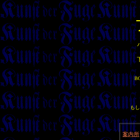
B
もし
案内所