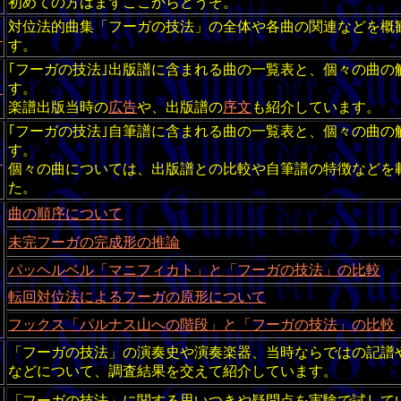
初めての方はまずここからどうぞ。
対位法的曲集「フーガの技法」の全体や各曲の関連などを概
０
す。
｢フーガの技法｣出版譜に含まれる曲の一覧表と、個々の曲の
１
す。
楽譜出版当時の
広告
や、出版譜の
序文
も紹介しています。
｢フーガの技法｣自筆譜に含まれる曲の一覧表と、個々の曲の
す。
２
個々の曲については、出版譜との比較や自筆譜の特徴などを
た。
曲の順序について
未完フーガの完成形の推論
パッヘルベル「マニフィカト」と「フーガの技法」の比較
転回対位法によるフーガの原形について
フックス「パルナス山への階段」と「フーガの技法」の比較
「フーガの技法」の演奏史や演奏楽器、当時ならではの記譜
などについて、調査結果を交えて紹介しています。
「フーガの技法」に関する思いつきや疑問点を実験で試して