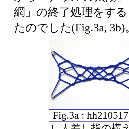
網」の終了処理をする
たのでした(Fig.3a, 3b
Fig.3a : hh210517
人差し指の構