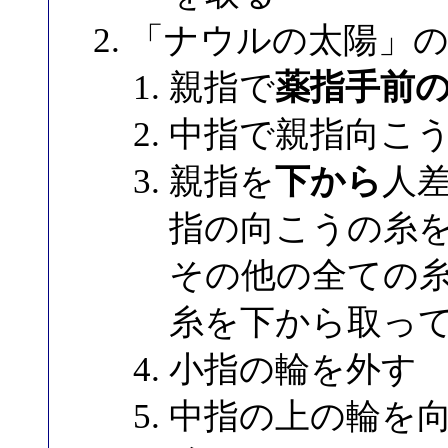
「ナウルの太陽」
親指で
薬指手前
中指で親指向こ
親指を
下から
人
指の向こうの糸
その他の全ての
糸を下から取っ
小指の輪を外す
中指の上の輪を