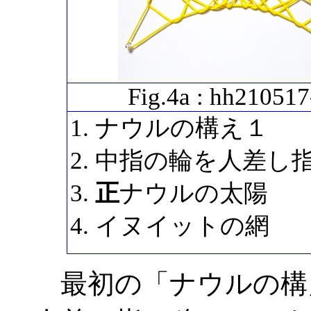
Fig.4a : hh210517
ナウルの構え１
中指の輪を人差し
正
ナウルの太陽
イヌイットの網
最初の「ナウルの構