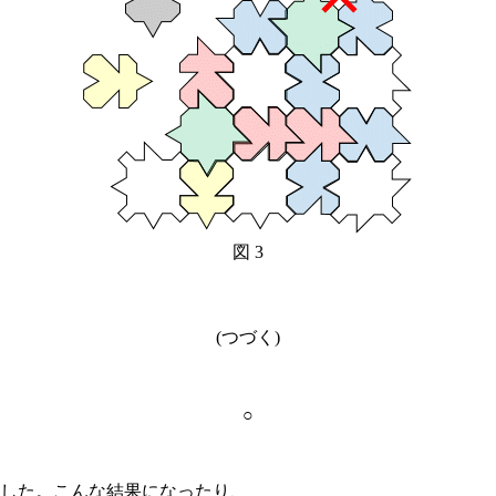
図 3
(つづく)
○
した。こんな結果になったり、