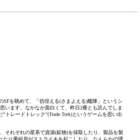
SFを眺めて、「彷徨える(さまよえる)艦隊」というシ
思います。なかなか面白くて、昨日2冊とも読んでしま
ドトレック”(Trade Trek)というゲームを思い出
それぞれの星系で資源(鉱物)を採取したり、製品を製
われたり乗組員がストライキを起こしたり、なんらかの理