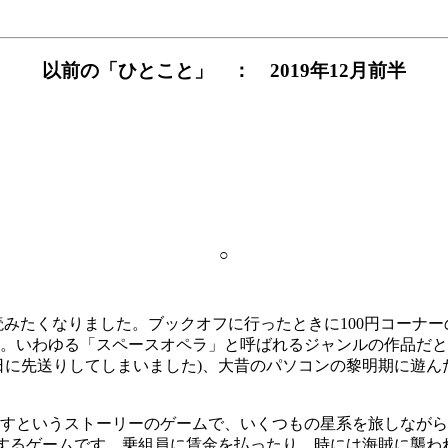
以前の「ひとこと」 ： 2019年12月前半
○
みたくなりました。ブックオフに行ったときに100円コーナーの
た。いわゆる「スペースオペラ」と呼ばれるジャンルの作品だと
送りしてしまいました)、大昔のパソコンの黎明期に遊んだ“トレー
というストーリーのゲームで、いくつもの星系を旅しながら、
りするゲームです。乗組員に賃金を払ったり、時には海賊に襲