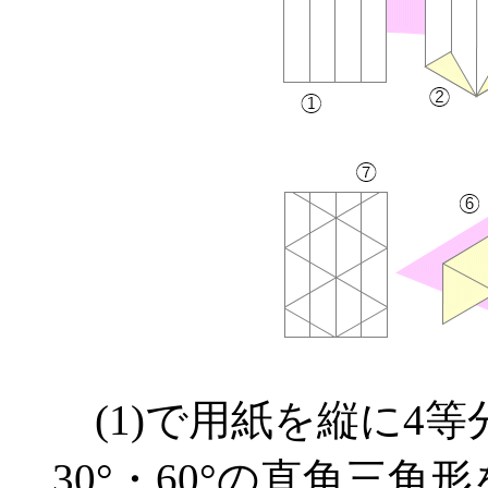
(1)で用紙を縦に4等
30°・60°の直角三