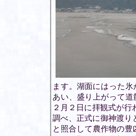
ます。湖面にはった氷
あい、盛り上がって道
２月２日に拝観式が行
調べ、正式に御神渡り
と照合して農作物の豊