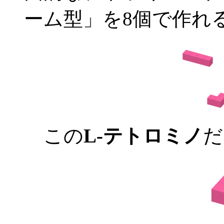
ーム型」を8個で作れ
この
L-テトロミノ
だ