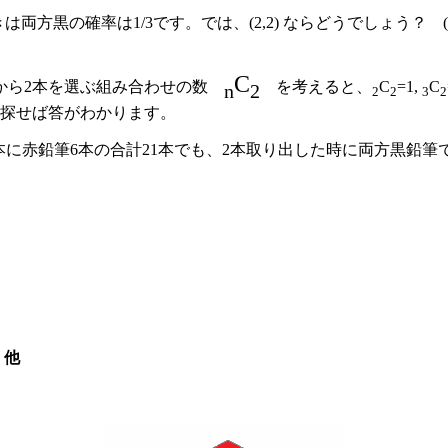
のときは両方黒の確率は1/3です。では、(2,2) ならどうでしょう
C
から2本を選ぶ組み合わせの数
を考えると、
C
=1,
C
n
2
2
2
3
2
を探せば答がわかります。
15本に赤鉛筆6本の合計21本でも、2本取り出した時に両方黒
、他