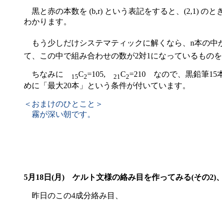
黒と赤の本数を (b,r) という表記をすると、(2,1) 
わかります。
もう少しだけシステマティックに解くなら、n本の中
て、この中で組み合わせの数が2対1になっているもの
ちなみに
C
=105,
C
=210 なので、黒鉛筆
15
2
21
2
めに「最大20本」という条件が付いています。
＜おまけのひとこと＞
霧が深い朝です。
5月18日(月)
ケルト文様の絡み目を作ってみる(その2)
昨日のこの4成分絡み目、