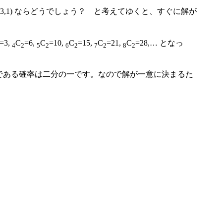
？ (3,1) ならどうでしょう？ と考えてゆくと、すぐに解が
=3,
C
=6,
C
=10,
C
=15,
C
=21,
C
=28,… となっ
4
2
5
2
6
2
7
2
8
2
鉛筆である確率は二分の一です。なので解が一意に決まるた