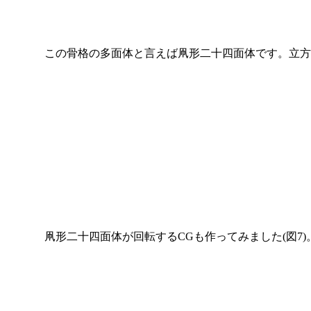
この骨格の多面体と言えば凧形二十四面体です。立方体
凧形二十四面体が回転するCGも作ってみました(図7)