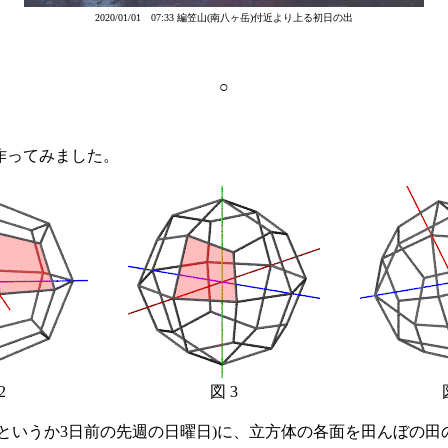
2020/01/01 07:33 編笠山(南八ヶ岳)付近より上る初日の出
○
作ってみました。
2
図 3
というか3日前の先週の日曜日)に、立方体の各面を田んぼの田