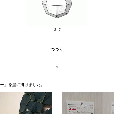
図 7
(つづく)
○
ー」を壁に掛けました。