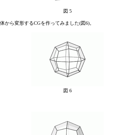
図 5
から変形するCGを作ってみました(図6)。
図 6
。