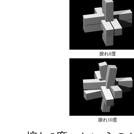
捩れ0度
捩れ10度