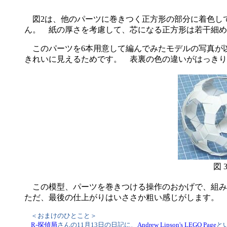
図2は、他のパーツに巻きつく正方形の部分に着色し
ん。 紙の厚さを考慮して、芯になる正方形は若干細め
このパーツを6本用意して編んでみたモデルの写真が以
きれいに見えるためです。 表裏の色の違いがはっきり
図 
この模型、パーツを巻きつける操作のおかげで、組み
ただ、最後の仕上がりはいささか粗い感じがします。 
＜おまけのひとこと＞
R-探偵局
さんの11月13日の日記に、
Andrew Lipson's LEGO Page
と