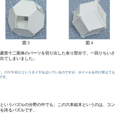
図 3
図 4
菱形十二面体のパーツを切り出した余り部分で、一回りちいさな
出てしまいました。
55/70 R12 というタイヤをはいているのですが、ホイールを付け替え
です。
というパズルの分野の中でも、この六本組木というのは、コン
を誇るパズルです。