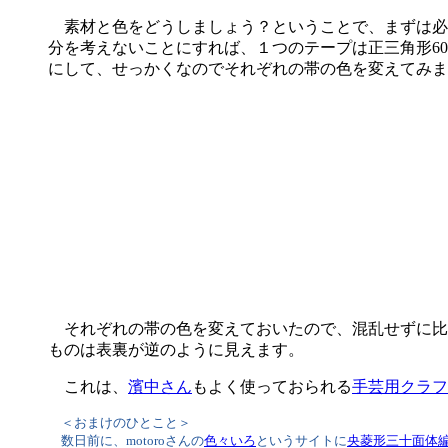
素材と色をどうしましょう？ということで、まずは必
分を考えないことにすれば、１つのテープは正三角形6
にして、せっかくなのでそれぞれの帯の色を変えてみま
それぞれの帯の色を変えておいたので、混乱せずに比
ものは表裏が逆のように見えます。
これは、
濱中さん
もよく使っておられる
手芸用クラフ
＜おまけのひとこと＞
数日前に、motoroさんの
色々いろ
というサイトに
央菱形三十面体