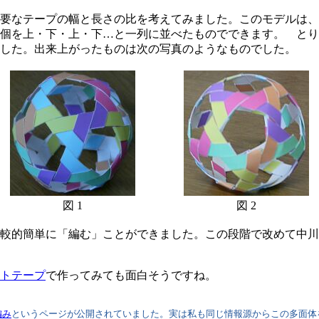
要なテープの幅と長さの比を考えてみました。このモデルは、
0個を上・下・上・下…と一列に並べたものでできます。 と
した。出来上がったものは次の写真のようなものでした。
図 1
図 2
較的簡単に「編む」ことができました。この段階で改めて中川
トテープ
で作ってみても面白そうですね。
編み
というページが公開されていました。実は私も同じ情報源からこの多面体