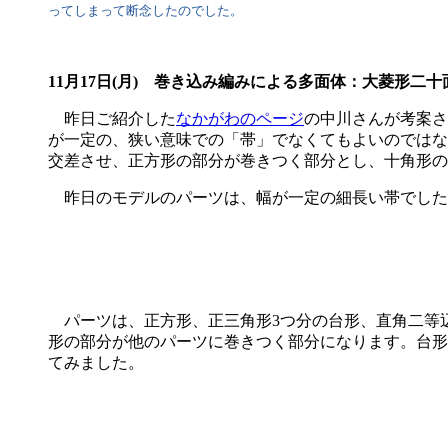
ってしまって断念したのでした。
11月17日(月) 巻き込み編みによる多面体：大菱形二
昨日ご紹介した
なかがわのページ
の中川さんが考案さ
が一定の、狭い意味での「帯」でなくてもよいのではな
交差させ、正方形の部分が巻きつく部分とし、十角形の
昨日のモデルのパーツは、幅が一定の細長い帯でした
パーツは、正方形、正三角形3つ分の台形、直角二等
形の部分が他のパーツに巻きつく部分になります。台形
てみました。