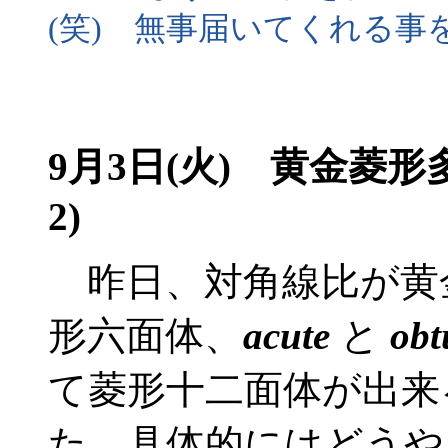
(笑) 無事届いてくれる事
9月3日(火) 黄金菱
2)
昨日、対角線比が黄
形六面体、
acute
と
obt
て菱形十二面体が出来
た。具体的にはどうや