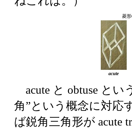
ねこれは。）
菱形
acute
acute と obtuse
角”という概念に対応
ば鋭角三角形が acute tr