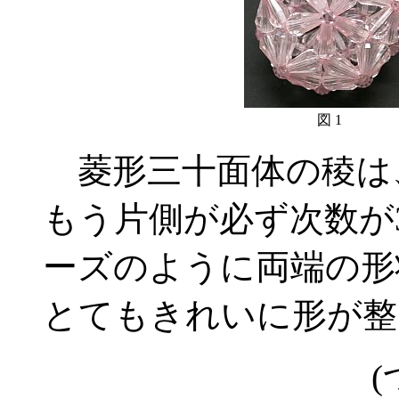
図 1
菱形三十面体の稜は
もう片側が必ず次数が
ーズのように両端の形
とてもきれいに形が整
(