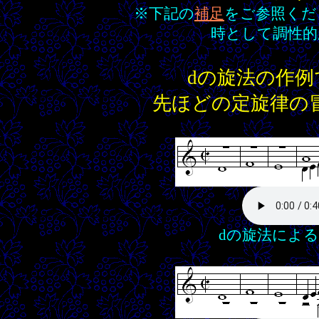
※下記の
補足
をご参照くだ
時として調性的
dの旋法の作
先ほどの定旋律の
dの旋法によ