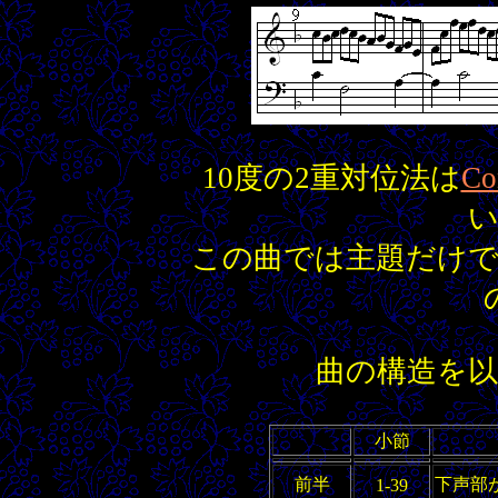
10度の2重対位法は
Co
この曲では主題だけ
曲の構造を
小節
前半
下声部
1-39