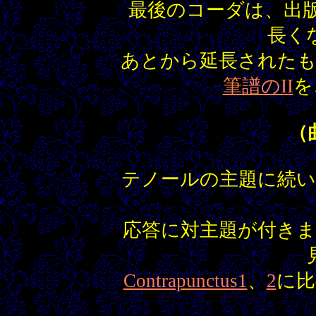
最後のコーダは、出
長く
あとから延長された
筆譜のII
を
（
テノールの主題に続
応答に対主題が付き
Contrapunctus1
、
2
に比