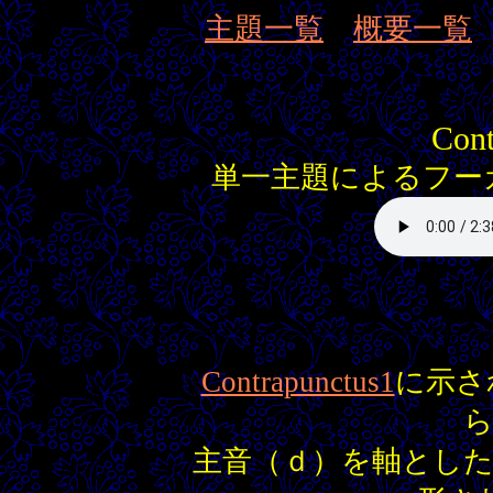
主題一覧
概要一覧
Cont
単一主題によるフーガ
Contrapunctus1
に示さ
主音（ｄ）を軸とし