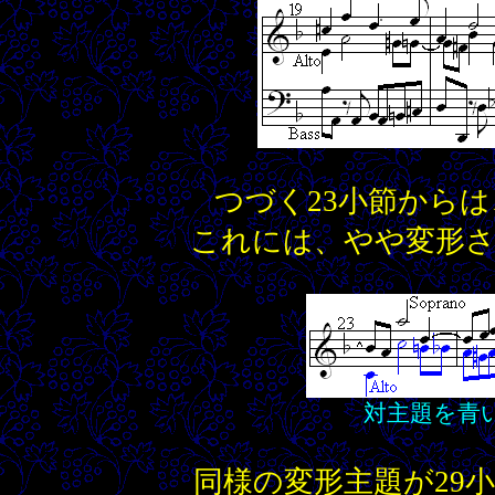
つづく23小節から
これには、やや変形
対主題を青
同様の変形主題が29