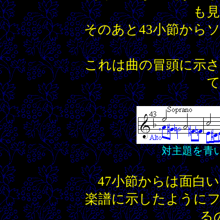
も
そのあと43小節から
これは曲の冒頭に示
対主題を青
47小節からは面白
楽譜に示したように
る