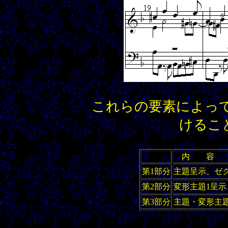
これらの要素によっ
けるこ
内 容
第1部分
主題呈示、ゼ
第2部分
変形主題1呈
第3部分
主題・変形主