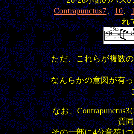
26-28小節のバ
Contrapunctus7
、
10
、
れ
ただ、これらが複数
なんらかの意図が有
なお、Contrapunc
質
その一部に4分音符1