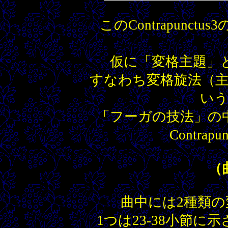
このContrapunc
仮に「変格主題」
すなわち変格旋法（主
い
「フーガの技法」の
Contra
（
曲中には2種類
1つは23-38小節