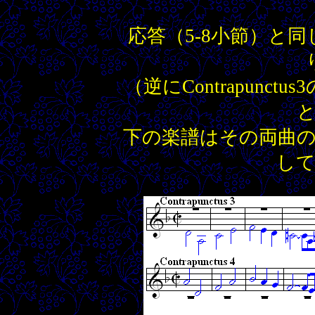
応答（5-8小節）と
（逆にContrapunctu
下の楽譜はその両曲
し