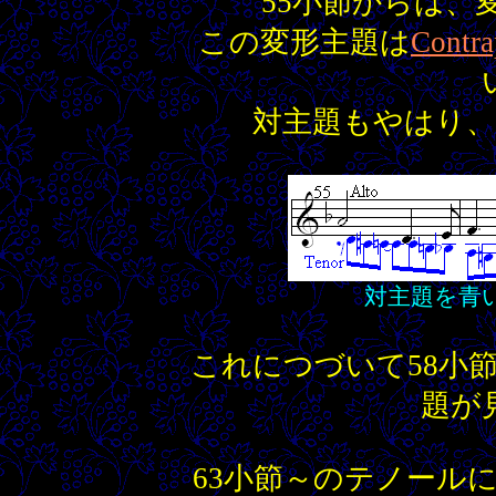
55小節からは、
この変形主題は
Contra
対主題もやはり
対主題を青
これにつづいて58小
題が
63小節～のテノール