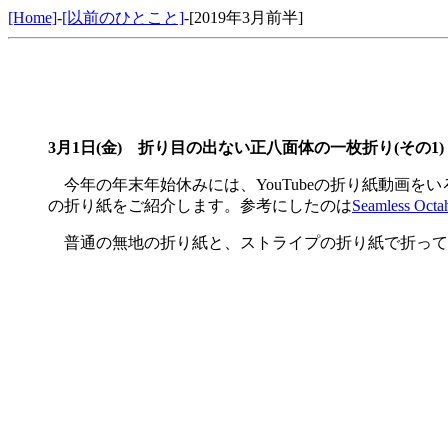
[Home]
-
[以前のひとこと]
-[2019年3月前半]
3月1日(金)
折り目の出ない正八面体の一枚折り(その1)
今年の年末年始休みには、YouTubeの折り紙動画
の折り紙をご紹介します。参考にしたのは
Seamless Octa
普通の無地の折り紙と、ストライプの折り紙で折ってみ