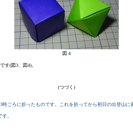
図 4
(図3、図4)。
(つづく)
3時ごろに折ったものです。これを折ってから初日の出登山に
です。