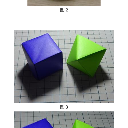
図 2
。
図 3