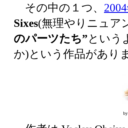
その中の１つ、
20
Sixes
(無理やりニュア
のパーツたち”
という
か)という作品がありまし
by