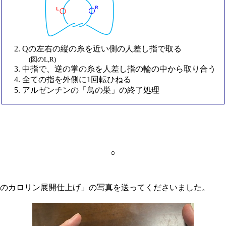
Qの左右の縦の糸を近い側の人差し指で取る
(図のL,R)
中指で、逆の掌の糸を人差し指の輪の中から取り合う
全ての指を外側に1回転ひねる
アルゼンチンの「鳥の巣」の終了処理
○
のカロリン展開仕上げ」の写真を送ってくださいました。