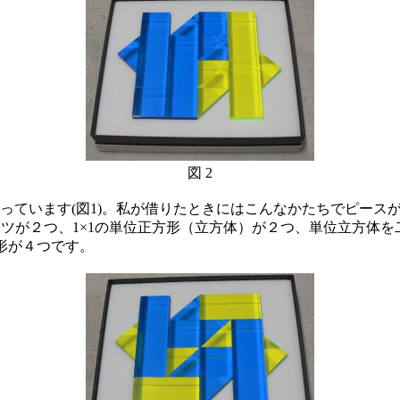
図 2
ています(図1)。私が借りたときにはこんなかたちでピースが
ーツが２つ、1×1の単位正方形（立方体）が２つ、単位立方体
形が４つです。