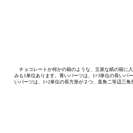
チョコレートか何かの箱のような、立派な紙の箱に入っ
みも1単位あります。青いパーツは、1×3単位の長いパ
いパーツは、1×2単位の長方形が２つ、直角二等辺三角