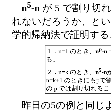
5
n
-n
が 5 で割り切
れないだろうか、とい
学的帰納法で証明する
p
１．n=1 のとき、
n
-n
る。
5
２．n=k のとき、
n
-n
n=k+1 のときにも
の p では割り切れる
昨日の5の例と同じ