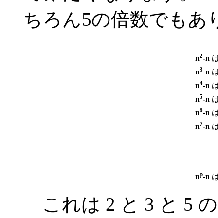
ちろん5の倍数でもあ
2
n
-n
は
3
n
-n
は
4
n
-n
は
5
n
-n
は
6
n
-n
は
7
n
-n
は
p
n
-n
は
これは 2 と 3 と 