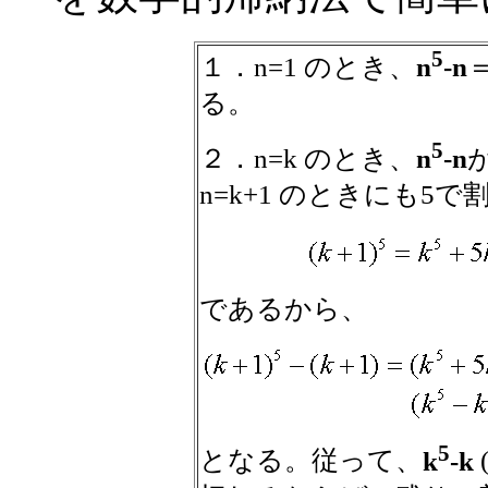
5
１．n=1 のとき、
n
-n
る。
5
２．n=k のとき、
n
-n
n=k+1 のときにも5
であるから、
5
となる。従って、
k
-k