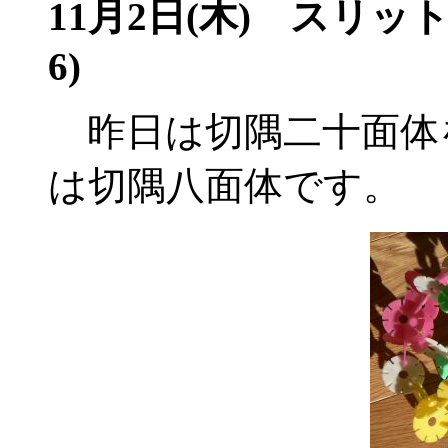
11月2日(木) スリ
6)
昨日は切隅二十面体
は切隅八面体です。