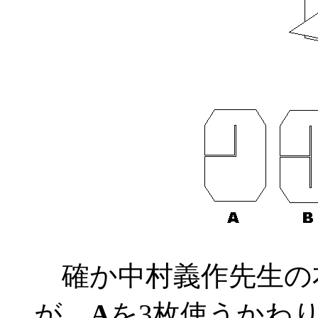
確か中村義作先生の
が、
A
を3枚使うかわ