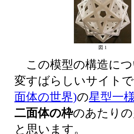
図 1
この模型の構造につ
変すばらしいサイトで
面体の世界)
の
星型一
二面体の枠
のあたりの
と思います。