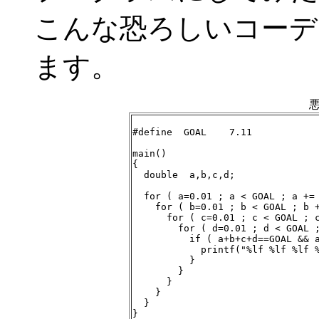
こんな恐ろしいコーデ
ます。
#define  GOAL    7.11

main()

{

  double  a,b,c,d;

  for ( a=0.01 ; a < GOAL ; a += 
    for ( b=0.01 ; b < GOAL ; b +
      for ( c=0.01 ; c < GOAL ; c
        for ( d=0.01 ; d < GOAL ;
          if ( a+b+c+d==GOAL && a
            printf("%lf %lf %lf %
          }

        }

      }

    }

  }

}