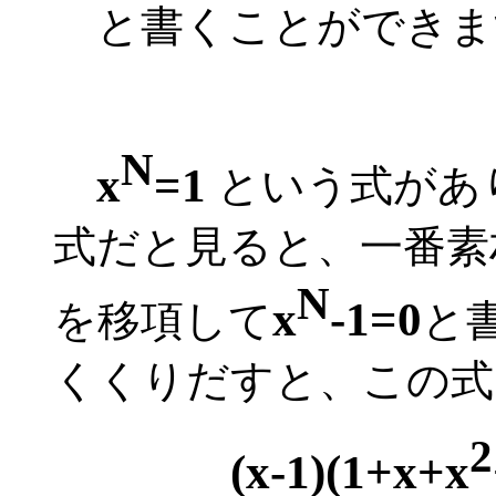
と書くことができま
N
x
=1
という式があ
式だと見ると、一番
N
x
-1=0
を移項して
と
くくりだすと、この式
2
(x-1)(1+x+x