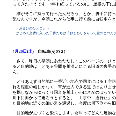
ってきたそうです。4年も経っているのに、屋根の下に
誰がそこに持って行ったんだろう、とか、勝手に持っ
配なんですが、今朝これから仕事に行く前に自転車をと
＜おまけのひとこと＞
はじめて交番に入った子供たちは「おまわりさんって意外とのんび
4月20日(土)
自転車(その２)
さて、昨日の早朝にあわただしくこのページの「ひと
ると目的地は、とある谷間を川沿いに走る旧道の裏手の
ん。
とりあえず目的地に一番近い地点で国道に出る丁字路
れる程度の幅しかなく、車が進入できる道ではありませ
を探しながらゆっくり国道を川上がわにさかのぼってい
川下に向かって走ろうとすると、「工事中 通行止」の
た目的地の近くの細い道を通過し、今度は川下側から旧
目的地が近づくと緊張します。倉庫ってどんな建物な