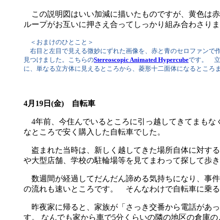
この説明図はいい加減に描いたものですが、黄色は赤
ループがお互いに押さえ合ってしっかり組み合わさりま
＜おまけのひとこと＞
右目と左目で見える微妙にずれた画像を、赤と青のセロファンで作る
見つけました。こちらの
Stereoscopic Animated Hypercube
です。 
に、単なる立方体に見えるところから、菱形十二面体になるところ
4月19日(金) 自転車
4年前、今住んでいるところに引っ越してきてまもな
なところで安く購入した自転車でした。
盗まれた当時は、新しく越してきた場所自体に対する
や大型店舗、学校の駐輪場等を見てまわって探して歩き
数週間が経過してだんだん諦める気持ちになり、事件
の流れも速いところです。 そんなわけで自転車に乗る
昨夜家に帰ると、家族が「さっき交番から電話があっ
す。 なんでも家から車で5分くらいの隣の地区の倉庫