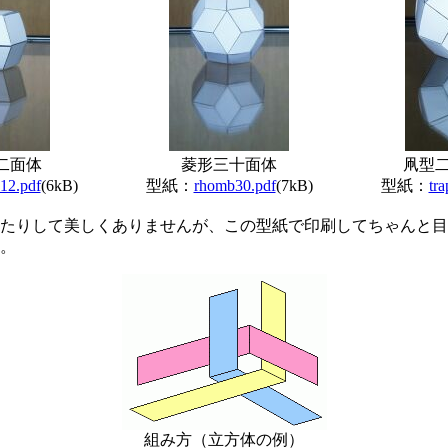
二面体
菱形三十面体
凧型
12.pdf
(6kB)
型紙：
rhomb30.pdf
(7kB)
型紙：
tr
たりして美しくありませんが、この型紙で印刷してちゃんと目
。
組み方（立方体の例）