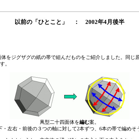
以前の「ひとこと」 ： 2002年4月後半
面体をジグザグの紙の帯で組んだものをご紹介しました。同じ
す。
凧型二十四面体を
編む
案。
下・左右・前後の３つの軸に対して2本ずつ、6本の帯で編めそ