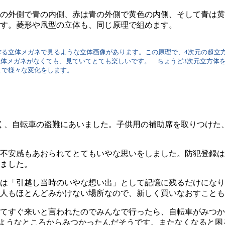
の外側で青の内側、赤は青の外側で黄色の内側、そして青は黄
す。菱形や凧型の立体も、同じ原理で組めます。
立体メガネで見るような立体画像があります。この原理で、4次元の超立方体
立体メガネがなくても、見ていてとても楽しいです。 ちょうど3次元立方体
まで様々な変化をします。
く、自転車の盗難にあいました。子供用の補助席を取りつけた
不安感もあおられてとてもいやな思いをしました。防犯登録は
ました。
は「引越し当時のいやな想い出」として記憶に残るだけになり
人もほとんどみかけない場所なので、新しく買いなおすことも
てすぐ来いと言われたのでみんなで行ったら、自転車がみつか
のようなところからみつかったんだそうです。またなくなると