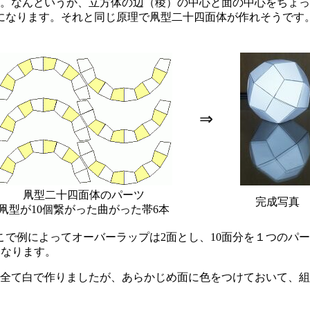
。なんというか、立方体の辺（稜）の中心と面の中心をちょっ
になります。それと同じ原理で凧型二十四面体が作れそうです
⇒
凧型二十四面体のパーツ
完成写真
凧型が10個繋がった曲がった帯6本
で例によってオーバーラップは2面とし、10面分を１つのパー
になります。
全て白で作りましたが、あらかじめ面に色をつけておいて、組