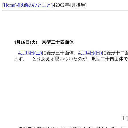
[Home]
-
[以前のひとこと]
-[2002年4月後半]
4月16日(火) 凧型二十四面体
4月13日(土)
に菱形三十面体、
4月14日(日)
に菱形十二
ます。 とりあえず思いついたのが、凧型二十四面体で
上