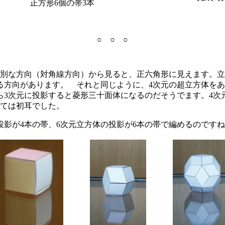
正方形6個の帯3本
○ ○ ○
別な方向（対角線方向）から見ると、正六角形に見えます。立
る方向があります。 それと同じように、4次元の超立方体をあ
ら3次元に投影すると菱形三十面体になるのだそうでます。4次
ては初耳でした。
投影が4本の帯、6次元立方体の投影が6本の帯で編めるのです