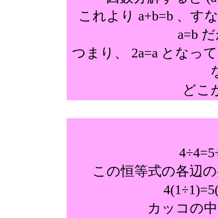
これより a+b=b 、す
a=b
つまり、 2a=a とな
どこ
4÷4
この恒等式の各辺の
4(1÷1)
カッコの中