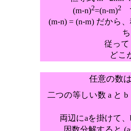
2
2
(m-n)
=(n-m)
で
(m-n) = (n-m) だ
ち
従って 
どこ
任意の数は
二つの等しい数 a と b
両辺にaを掛けて、
因数分解すると (a+b