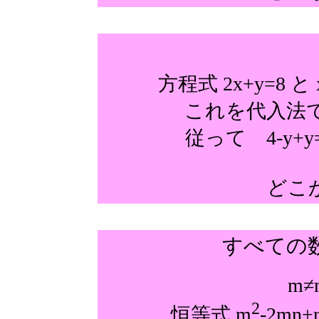
方程式 2x+y=8 と
これを代入法で解くと
従って 4-y+
どこ
すべての
m≠
2
恒等式 m
-2mn+