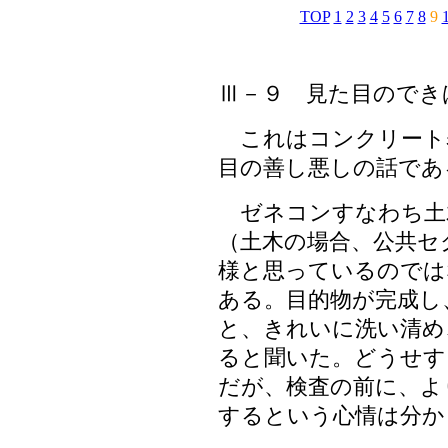
TOP
1
2
3
4
5
6
7
8
9
Ⅲ－９
見た目のでき
これはコンクリート
目の善し悪しの話であ
ゼネコンすなわち土
（土木の場合、公共セ
様と思っているのでは
ある。目的物が完成し
と、きれいに洗い清め
ると聞いた。どうせす
だが、検査の前に、よ
するという心情は分か