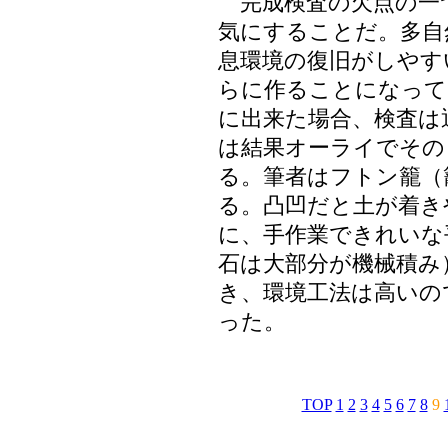
完成検査の欠点の一
気にすることだ。多自
息環境の復旧がしやす
らに作ることになって
に出来た場合、検査は
は結果オーライでその
る。筆者はフトン籠（
る。凸凹だと土が着き
に、手作業できれいな
石は大部分が機械積み
き、環境工法は高いの
った。
TOP
1
2
3
4
5
6
7
8
9