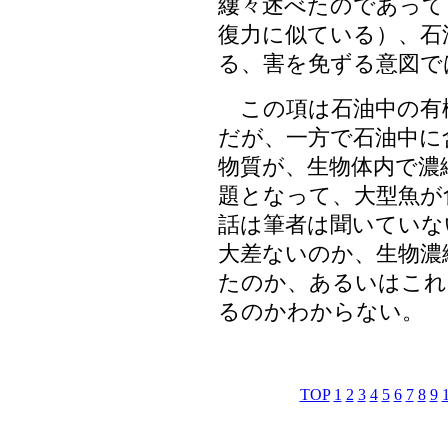
縷々述べたのであって
復力に似ている）、石
る、害を免ずる意図で
この項は石油中の有
だが、一方で石油中に
物質が、生物体内で濃
題となって、大型魚が
話は筆者は聞いていな
大差ないのか、生物濃
たのか、あるいはこれ
るのかわからない。
TOP
1
2
3
4
5
6
7
8
9