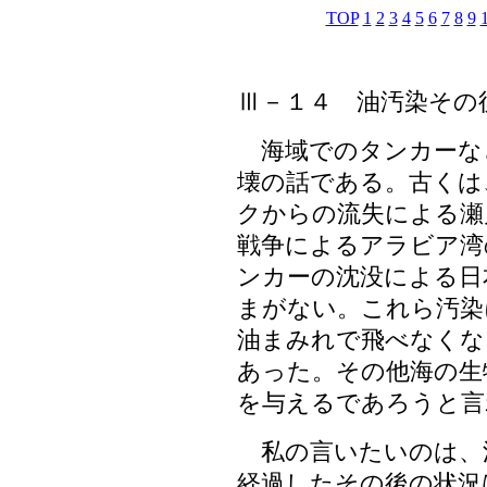
TOP
1
2
3
4
5
6
7
8
9
Ⅲ－１４
油汚染その
海域でのタンカーな
壊の話である。古くは
クからの流失による瀬
戦争によるアラビア湾
ンカーの沈没による日
まがない。これら汚染
油まみれで飛べなくな
あった。その他海の生
を与えるであろうと言
私の言いたいのは、
経過したその後の状況