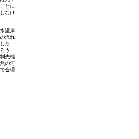
ことに
しなけ
水護岸
の流れ
した
ろう
制先端
然の河
で合理