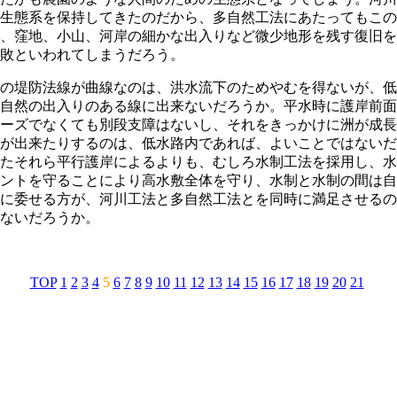
生態系を保持してきたのだから、多自然工法にあたってもこの
、窪地、小山、河岸の細かな出入りなど微少地形を残す復旧を
敗といわれてしまうだろう。
の堤防法線が曲線なのは、洪水流下のためやむを得ないが、低
自然の出入りのある線に出来ないだろうか。平水時に護岸前面
ーズでなくても別段支障はないし、それをきっかけに洲が成長
が出来たりするのは、低水路内であれば、よいことではないだ
たそれら平行護岸によるよりも、むしろ水制工法を採用し、水
ントを守ることにより高水敷全体を守り、水制と水制の間は自
に委せる方が、河川工法と多自然工法とを同時に満足させるの
ないだろうか。
TOP
1
2
3
4
5
6
7
8
9
10
11
12
13
14
15
16
17
18
19
20
21