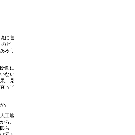
境に害
りのビ
あろう
断図に
いない
果、見
真っ平
か。
人工地
から、
限ら
は元々