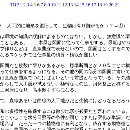
TOP
1
2
3
4
5
6
7
8
9
10
11
12
13
14
15
16
17
18
19
20
21
５
人工的に地形を復旧して、生物は有り難がるか（？→①）
は環境の知識の誤解によるものではない。しかし、無意識で環
すこともある。 土木屋は図面に従って仕事をする。最近はや
プ作りなどは、直線曲線で表せないので、図面はどうするので
なるスケッチでは仕事量の積算・検収が難しい。
図面だと枚数に限りがあるから、標準断面とか２０㍍ごとの横
って仕事をするようになる。その他の間の部分の図面に書いて
は直線か曲線でつなげばよいという前提となっている。その結
からして人工感が拭えない。極端なものは、河床整正と称する
工河床になり、高水敷も平らになる。
で、直線あるいは曲線の人工地形だと生物にはどうなるだろう
系の多様性を確保するには微少地形が必要だと言われている。
どこかしこも水分日照等の条件が同じ（または変化が単調）だ
場合は、たった一つの植物種に有利となり、依存する動物種も
たかも農園のような人間のための生態系となってしまう。河川