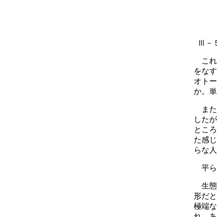
Ⅲ－
これ
をな
オトー
か。単
また
したが
ところ
た感じ
らな人
平ら
生態
形だと
極端な
れ、あ