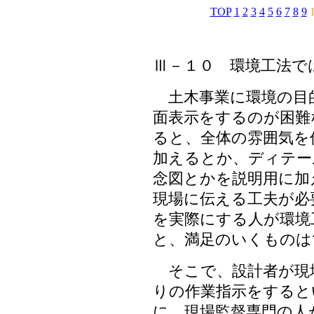
TOP
1
2
3
4
5
6
7
8
9
Ⅲ－１０
環境工法で
土木事業に環境の目
面表示をするのが困難
ると、全体の雰囲気を
加えるとか、ディテー
念図とかを説明用に加
現場に伝える工夫が必
を実際にする人が環境
と、満足のいくものは
そこで、設計者が現
りの作業指示をすると
に、現場監督専門の人