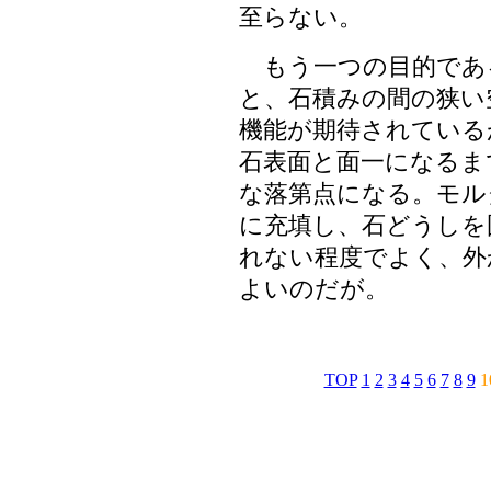
至らない。
もう一つの目的であ
と、石積みの間の狭い
機能が期待されている
石表面と面一になるま
な落第点になる。モル
に充填し、石どうしを
れない程度でよく、外
よいのだが。
TOP
1
2
3
4
5
6
7
8
9
1