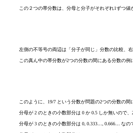
この２つの帯分数は、分母と分子がそれぞれ1ずつ値
左側の不等号の両辺は「分子が同じ」分数の比較、右
この真ん中の帯分数が2つの分数の間にある分数の例
このように、19/7 という分数が問題の2つの分数
分母が 2 のときの小数部分は 0 か 0.5 しか無いので、2.
分母が 3 のときの小数部分は 0, 0.333…, 0.666… な