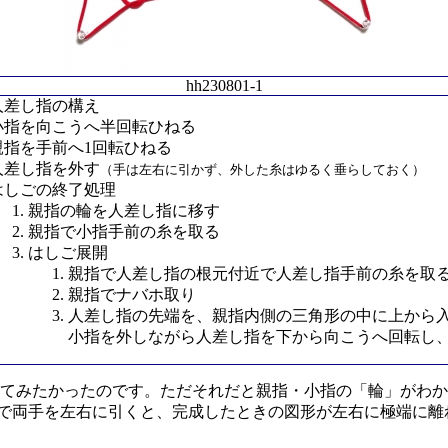
hh230801-1
人差し指の構え
小指を向こうへ半回転ひねる
親指を手前へ1回転ひねる
人差し指を外す
（手は左右に引かず、外した糸はゆるく垂らしておく）
はしごの終了処理
親指の輪を人差し指に移す
親指で小指手前の糸を取る
はしご展開
親指で人差し指の根元付近で人差し指手前の糸を
親指でナバホ取り
人差し指の先端を、親指内側の三角形の中に上から
小指を外しながら人差し指を下から向こうへ回転
てみたかったのです。ただそれだと親指・小指の「輪」がわか
ろで両手を左右に引くと、完成したときの図形が左右に極端に