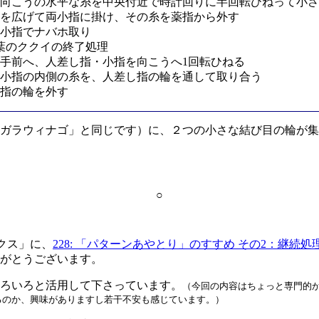
向こうの水平な糸を中央付近で時計回りに半回転ひねって小さ
を広げて両小指に掛け、その糸を薬指から外す
小指でナバホ取り
葉のククイの終了処理
手前へ、人差し指・小指を向こうへ1回転ひねる
小指の内側の糸を、人差し指の輪を通して取り合う
指の輪を外す
ガラウィナゴ」と同じです）に、２つの小さな結び目の輪が集
○
クス」に、
228: 「パターンあやとり」のすすめ その2：継続
がとうございます。
ろいろと活用して下さっています。
（今回の内容はちょっと専門的
るのか、興味がありますし若干不安も感じています。）