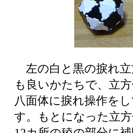
左の白と黒の捩れ立
も良いかたちで、立方
八面体に捩れ操作をし
す。もとになった立方
12カ所の稜の部分に