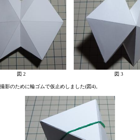
図 2
図 3
影のために輪ゴムで仮止めしました(図4)。