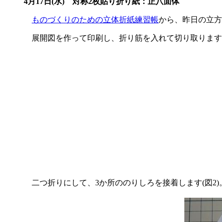
4月17日(水)
対称2枚貼り折り紙：正八面体
ものづくりのための立体折紙練習帳
から、昨日の立
展開図を作って印刷し、折り筋を入れて切り取ります(
二つ折りにして、3か所ののりしろを接着します(図2)