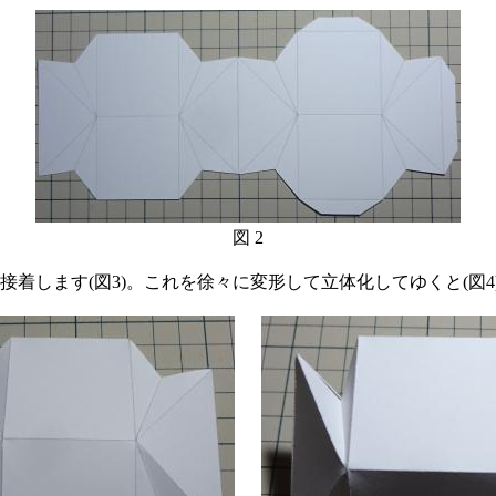
図 2
着します(図3)。これを徐々に変形して立体化してゆくと(図4