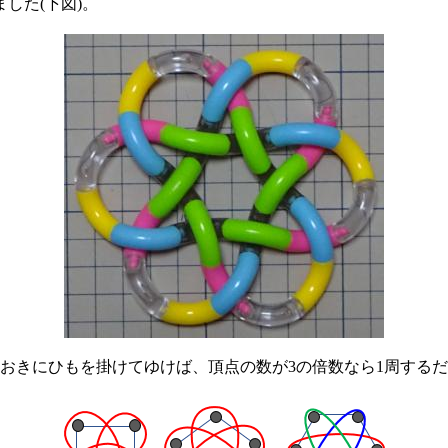
した(下図)。
きにひもを掛けてゆけば、頂点の数が3の倍数なら1周するだ