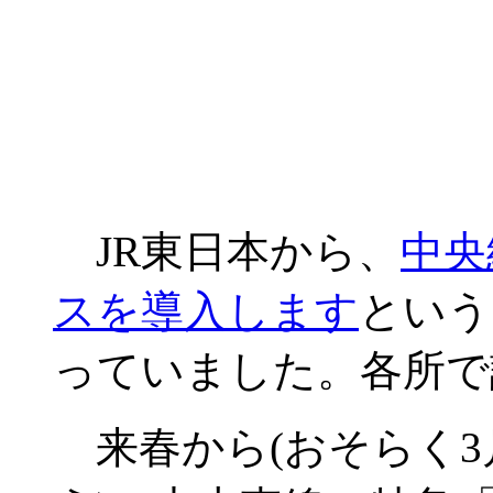
JR東日本から、
中央
スを導入します
という
っていました。各所で
来春から(おそらく3