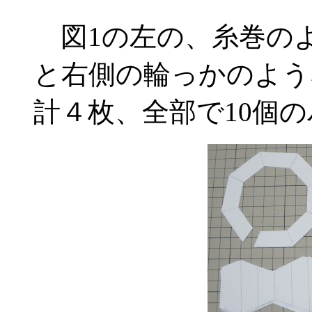
図1の左の、糸巻の
と右側の輪っかのよう
計４枚、全部で10個