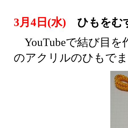
3月4日(水)
ひもをむす
YouTubeで結び目
のアクリルのひもでま