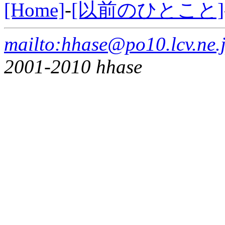
[Home]
-
[以前のひとこと]
mailto:hhase@po10.lcv.ne.
2001-2010 hhase