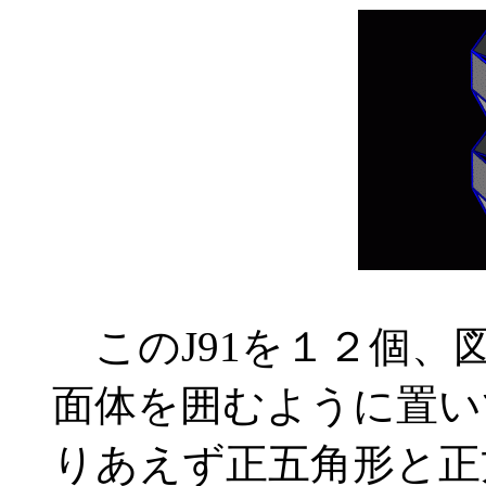
このJ91を１２個、
面体を囲むように置い
りあえず正五角形と正