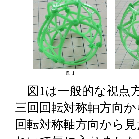
図 1
図1は一般的な視点方
三回回転対称軸方向か
回転対称軸方向から見