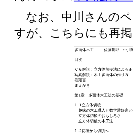
なお、中川さんのペ
すが、こちらにも再掲
多面体木工 　　佐藤郁郎　中川宏
目次

ＣＧ解説：立方体切稜法による正
写真解説：木工多面体の作り方

巻頭言

まえがき　

第1章　多面体木工法の基礎        
1.1立方体切稜　              
　趣味の木工職人と数学愛好家との出会い
　立方体切稜のおもしろさ　        
　立方体切稜の木工法　           
1.2切稜から切頂へ　           