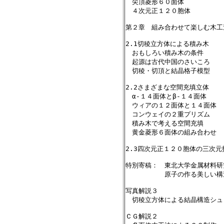
　尖頂菱形６０面体

　４次元正１２０胞体

第２章　組み合わせて楽しむ木工造形   
2.1切稜立方体による積み木　      
　おもしろい積み木の条件　        
　起源は古代中国のさいころ　       
　切稜・切頂と結晶格子模型　       
2.2さまざまな空間充填立体　      
　α-１４面体とβ-１４面体　       
　ウィアの１２面体と１４面体　     
　コンウェイの２重プリズム　       
　積み木で考える空間充填　        
　黄金菱形６面体の組み合わせ       
2.3四次元正１２０胞体の三次元投影模型
特別寄稿：　東北大学金属材料研
　　　　　　原子の作る美しい構造　   
写真解説３

　切稜立方体による結晶構造シュ
ＣＧ解説２
