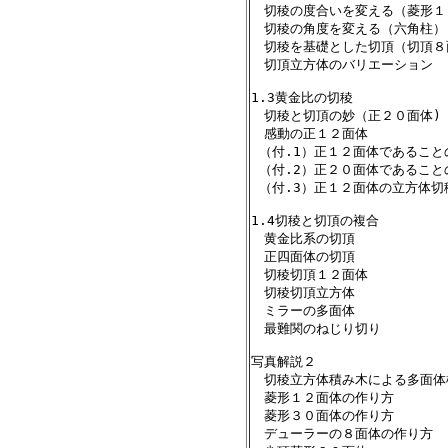
　切稜の度合いを変える（菱形１２面体）
　切稜の角度を変える（六角柱）     
　切稜を基礎とした切頂（切頂８面体）  
　切頂立方体のバリエーション       
1.3黄金比の切稜　             
　切稜と切頂の妙（正２０面体)      
　感動の正１２面体　            
 （付.1）正１２面体であることの証明 
 （付.2）正２０面体であることの証明 
 （付.3）正１２面体の立方体切稜法
1.4切稜と切頂の複合           
　黄金比系の切頂              
　正四面体の切頂              
　切稜切頂１２面体             
　切稜切頂立方体              
　ミラーの多面体              
　最難関のねじり切り            
写真解説２ 

　切稜立方体積み木による多面体模
　菱形１２面体の作り方

　菱形３０面体の作り方

　デューラーの８面体の作り方
