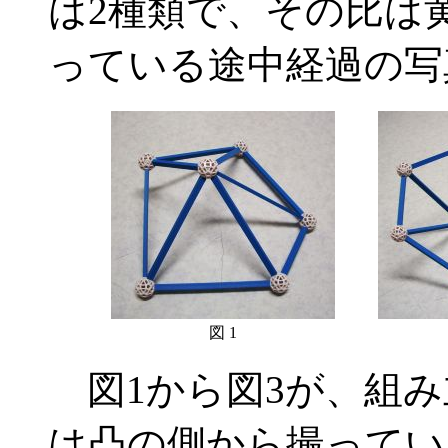
は2種類で、その比は
っている途中経過の写
図 1
図1から図3が、組み
は凸の側から撮ってい