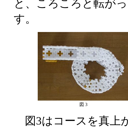
と、ころころと転がっ
す。
図 3
図3はコースを真上