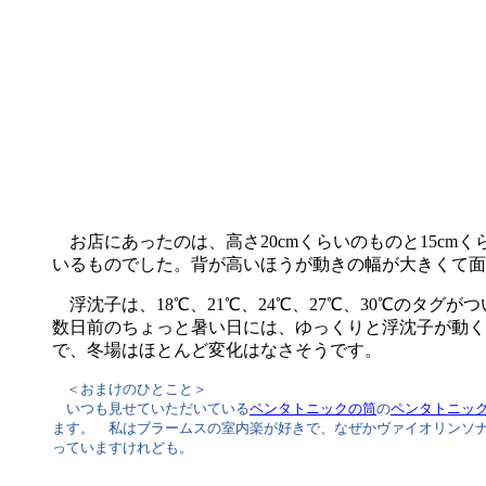
お店にあったのは、高さ20cmくらいのものと15cmく
いるものでした。背が高いほうが動きの幅が大きくて面
浮沈子は、18℃、21℃、24℃、27℃、30℃のタグ
数日前のちょっと暑い日には、ゆっくりと浮沈子が動く
で、冬場はほとんど変化はなさそうです。
＜おまけのひとこと＞
いつも見せていただいている
ペンタトニックの筒
の
ペンタトニックの
ます。 私はブラームスの室内楽が好きで、なぜかヴァイオリンソナ
っていますけれども。