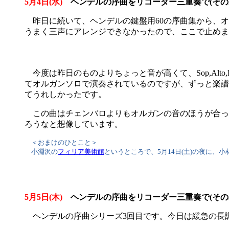
5月4日(水)
ヘンデルの序曲をリコーダー三重奏で(その2
昨日に続いて、ヘンデルの鍵盤用60の序曲集から、オラ
うまく三声にアレンジできなかったので、ここで止めま
今度は昨日のものよりちょっと音が高くて、Sop,Alt
てオルガンソロで演奏されているのですが、ずっと楽譜
てうれしかったです。
この曲はチェンバロよりもオルガンの音のほうが合っ
ろうなと想像しています。
＜おまけのひとこと＞
小淵沢の
フィリア美術館
というところで、5月14日(土)の夜に
5月5日(木)
ヘンデルの序曲をリコーダー三重奏で(その3
ヘンデルの序曲シリーズ3回目です。今日は緩急の長調の曲にし