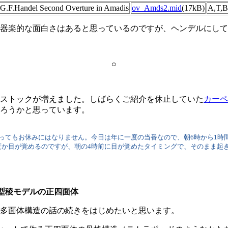
G.F.Handel Second Overture in Amadis
ov_Amds2.mid
(17kB)
A,T,B
器楽的な面白さはあると思っているのですが、ヘンデルにして
○
ストックが増えました。しばらくご紹介を休止していた
カーペ
ろうかと思っています。
ってもお休みにはなりません。今日は年に一度の当番なので、朝6時から1時
度か目が覚めるのですが、朝の4時前に目が覚めたタイミングで、そのまま起
錘型稜モデルの正四面体
多面体構造の話の続きをはじめたいと思います。