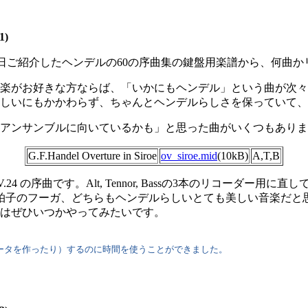
)
先日ご紹介したヘンデルの60の序曲集の鍵盤用楽譜から、何曲
楽がお好きな方ならば、「いかにもヘンデル」という曲が次々
しいにもかかわらず、ちゃんとヘンデルらしさを保っていて、
ンサンブルに向いているかも」と思った曲がいくつもありまし
G.F.Handel Overture in Siroe
ov_siroe.mid
(10kB)
A,T,B
の序曲です。Alt, Tennor, Bassの3本のリコーダー用
拍子のフーガ、どちらもヘンデルらしいとても美しい音楽だと
はぜひいつかやってみたいです。
ータを作ったり）するのに時間を使うことができました。