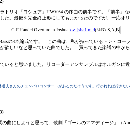
)
トリオ「ヨシュア」HWV.64 の序曲の前半です。「前半」
した。最後を完全終止形にしてもよかったのですが、一応オリ
G.F.Handel Overture in Joshua
ov_jsha1.mid
(3kB)
S,A,B
o,Bassの3本編成です。 この曲は、私が持っているトン・コ
が欲しいなと思っていた曲でした。 買ってきた楽譜の中から
ていると思いました。リコーダーアンサンブルはオルガンに近
、小林道夫さんのチェンバロコンサートがあるのだそうです。行かれれば行きた
)
ようと思って、歌劇「ゴールのアマディージ」（Amadigi di