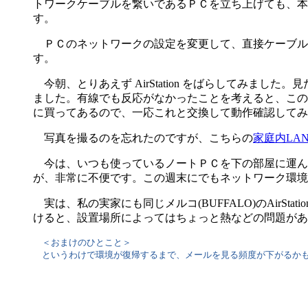
トワークケーブルを繋いであるＰＣを立ち上げても、本来
す。
ＰＣのネットワークの設定を変更して、直接ケーブル
す。
今朝、とりあえず AirStation をばらしてみまし
ました。有線でも反応がなかったことを考えると、このカ
に買ってあるので、一応これと交換して動作確認してみ
写真を撮るのを忘れたのですが、こちらの
家庭内LA
今は、いつも使っているノートＰＣを下の部屋に運ん
が、非常に不便です。この週末にでもネットワーク環境
実は、私の実家にも同じメルコ(BUFFALO)のAirSta
けると、設置場所によってはちょっと熱などの問題があ
＜おまけのひとこと＞
というわけで環境が復帰するまで、メールを見る頻度が下がるかも