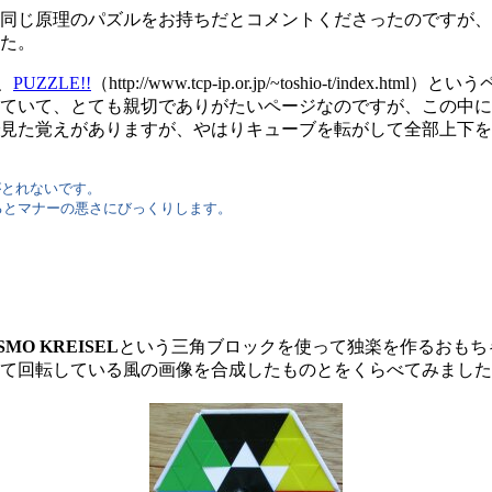
同じ原理のパズルをお持ちだとコメントくださったのですが、
た。
、
PUZZLE!!
（http://www.tcp-ip.or.jp/~toshio-t/in
ていて、とても親切でありがたいページなのですが、この中に
見た覚えがありますが、やはりキューブを転がして全部上下を
がとれないです。
とマナーの悪さにびっくりします。
SMO KREISEL
という三角ブロックを使って独楽を作るおもち
て回転している風の画像を合成したものとをくらべてみました