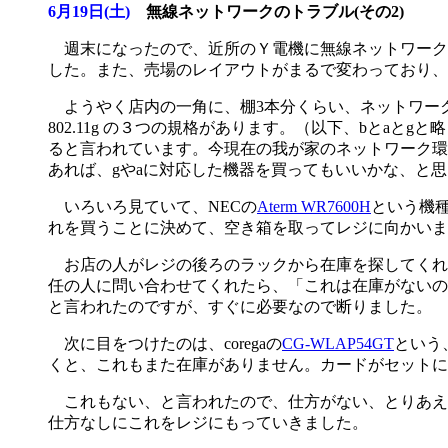
6月19日(土)
無線ネットワークのトラブル(その2)
週末になったので、近所のＹ電機に無線ネットワーク
した。また、売場のレイアウトがまるで変わっており、
ようやく店内の一角に、棚3本分くらい、ネットワーク機器が
802.11g の３つの規格があります。（以下、bとaとg
ると言われています。今現在の我が家のネットワーク環境
あれば、gやaに対応した機器を買ってもいいかな、と
いろいろ見ていて、NECの
Aterm WR7600H
という機種
れを買うことに決めて、空き箱を取ってレジに向かいま
お店の人がレジの後ろのラックから在庫を探してくれ
任の人に問い合わせてくれたら、「これは在庫がないの
と言われたのですが、すぐに必要なので断りました。
次に目をつけたのは、coregaの
CG-WLAP54GT
という
くと、これもまた在庫がありません。カードがセットに
これもない、と言われたので、仕方がない、とりあえずb
仕方なしにこれをレジにもっていきました。