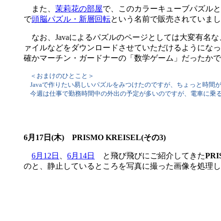
また、
茉莉花の部屋
で、このカラーキューブパズルと
で
頭脳パズル・新層回転
という名前で販売されていまし
なお、Javaによるパズルのページとしては大変有名な
ァイルなどをダウンロードさせていただけるようになっ
確かマーチン・ガードナーの「数学ゲーム」だったかで
＜おまけのひとこと＞
Javaで作りたい易しいパズルをみつけたのですが、ちょっと時間
今週は仕事で勤務時間中の外出の予定が多いのですが、電車に乗る
6月17日(木) PRISMO KREISEL(その3)
6月12日
、
6月14日
と飛び飛びにご紹介してきた
PRI
のと、静止しているところを写真に撮った画像を処理し