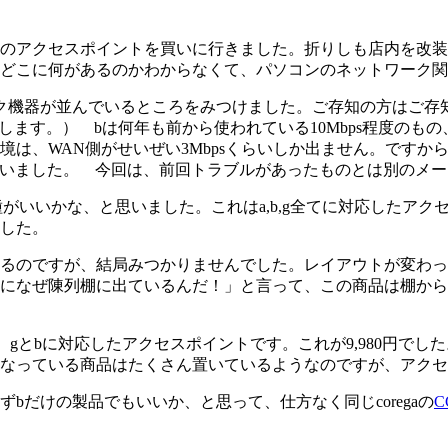
のアクセスポイントを買いに行きました。折りしも店内を改装
どこに何があるのかわからなくて、パソコンのネットワーク関
並んでいるところをみつけました。ご存知の方はご存知の通り、現在の
と略します。） bは何年も前から使われている10Mbps程度のもの
は、WAN側がせいぜい3Mbpsくらいしか出ません。ですか
思いました。 今回は、前回トラブルがあったものとは別のメ
がいいかな、と思いました。これはa,b,g全てに対応したアクセ
した。
るのですが、結局みつかりませんでした。レイアウトが変わっ
になぜ陳列棚に出ているんだ！」と言って、この商品は棚から
、gとbに対応したアクセスポイントです。これが9,980円で
なっている商品はたくさん置いているようなのですが、アクセ
だけの製品でもいいか、と思って、仕方なく同じcoregaの
C