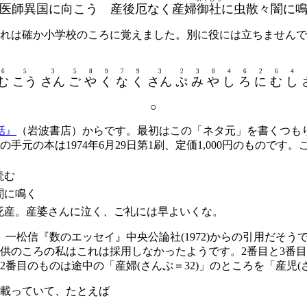
医師異国に向こう 産後厄なく産婦
御社
に虫散々闇に
れは確か小学校のころに覚えました。別に役には立ちませんで
6
5
3
5
8
9
7
9
3
2
3
8
4
6
2
6
4
む
こう
さん
ご
や
く
な
く
さん
ぷ
み
や
し
ろ
に
む
し
○
話』
（岩波書店）からです。最初はこの「ネタ元」を書くつも
元の本は1974年6月29日第1刷、定価1,000円のものです。
よ
読
む
闇に鳴く
死産。産婆さんに泣く、ご礼には早よいくな。
一松信『数のエッセイ』中央公論社(1972)からの引用だそ
供のころの私はこれは採用しなかったようです。2番目と3番目
番目のものは途中の「産婦(さんぷ＝32)」のところを「産児(
載っていて、たとえば