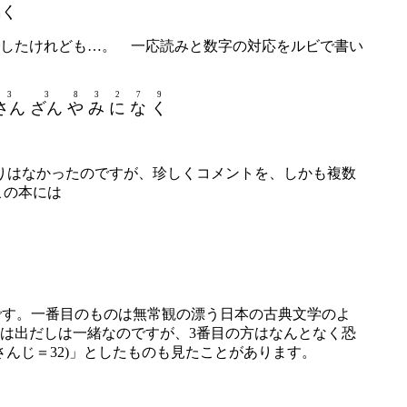
鳴く
したけれども…。 一応読みと数字の対応をルビで書い
3
3
8
3
2
7
9
さん
ざん
や
み
に
な
く
りはなかったのですが、珍しくコメントを、しかも複数
この本には
うです。一番目のものは無常観の漂う日本の古典文学のよ
は出だしは一緒なのですが、3番目の方はなんとなく恐
さんじ＝32)」としたものも見たことがあります。