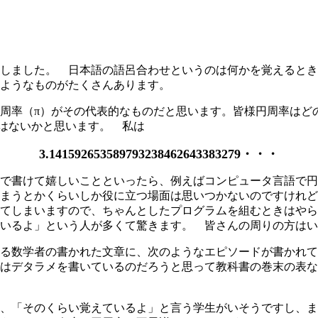
しました。 日本語の語呂合わせというのは何かを覚えるとき
ようなものがたくさんあります。
周率（π）がその代表的なものだと思います。皆様円周率はど
はないかと思います。 私は
3.141592653589793238462643383279・・・
で書けて嬉しいことといったら、例えばコンピュータ言語で円
まうとかくらいしか役に立つ場面は思いつかないのですけれど
てしまいますので、ちゃんとしたプログラムを組むときはやら
ているよ」という人が多くて驚きます。 皆さんの周りの方は
る数学者の書かれた文章に、次のようなエピソードが書かれて
はデタラメを書いているのだろうと思って教科書の巻末の表な
、「そのくらい覚えているよ」と言う学生がいそうですし、ま