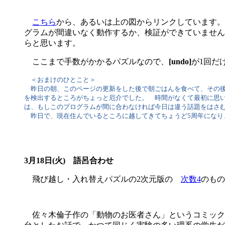
こちら
から、あるいは上の図からリンクしています。
グラムが間違いなく動作するか、検証ができていません
らと思います。
ここまで手数がかかるパズルなので、
[undo]
が1回だ
＜おまけのひとこと＞
昨日の朝、このページの更新をした後で朝ごはんを食べて、その後
を検出するところがちょっと厄介でした。 時間がなくて最初に思
は、もしこのプログラムが間に合わなければ今日は違う話題をはさ
昨日で、現在住んでいるところに越してきてちょうど5周年になり
3月18日(火) 語呂合わせ
飛び越し・入れ替えパズルの2次元版の
次数4
のもの
佐々木倫子作の「動物のお医者さん」というコミック