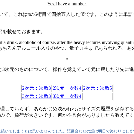
Yes,I have a number.
いて、これはπの5桁目で四捨五入した値です。このように単
訳を載せておきます。
 drink, alcoholic of course, after the heavy lectures involving quant
ちろんアルコール入りのやつ、量子力学まであらわれる、あ
○
次元のものについて、操作を覚えていて元に戻したり先に進めたりで
2次元：次数3
2次元：次数4
2次元：次数5
3次元：次数3
3次元：次数4
理しておらず、あらかじめ決めれれたサイズの履歴を保存する
ので、負荷が大きいです。何か不具合がありましたら教えてく
続いてしまうとは思いませんでした。語呂合わせの話は明日で終わりにしま