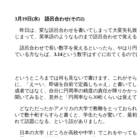
3月19日(水) 語呂合わせ(その2)
昨日は、変な語呂合わせを書いてしまって大変失礼致
じまって、英単語のようなものまで語呂合わせで覚える
語呂合わせで長い数字を覚えるといったら、やはり円
ている方ならば、
3.14
という数字はすぐに出てくるので
というところまでは何も見ないで書けます。これがそら
に、「えーい、即値を自前で定義しちゃえ」と書いてし
成者ではなく、自分に円周率の精度の責任が降りかかっ
聞いてみると、意外と「円周率なら30桁くらいは覚え
どなただったかアメリカの大学で教鞭をとっておられ
いで数十桁すらすらと書くと、学生たちが驚いて、最初
れて話題になる、という話がありました。
日本の大学（どころか高校や中学）でこれをやっても