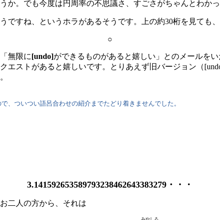
うか。でも今度は円周率の不思議さ、すごさがちゃんとわかっ
ですね、というホラがあるそうです。上の約30桁を見ても、
○
「無限に
[undo]
ができるものがあると嬉しい」とのメールをい
エストがあると嬉しいです。とりあえず旧バージョン（[und
。
で、ついつい語呂合わせの紹介までたどり着きませんでした。
3.141592653589793238462643383279・・・
お二人の方から、それは
みやしろ