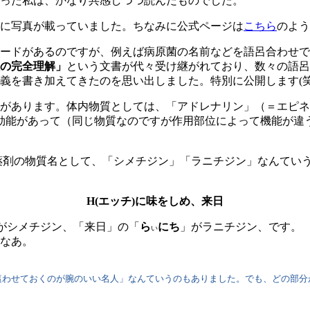
った私は、かなり共感しつつ読んだものでした。
に写真が載っていました。ちなみに公式ページは
こちら
のよう
ードがあるのですが、例えば病原菌の名前などを語呂合わせで
の完全理解」
という文書が代々受け継がれており、数々の語呂
義を書き加えてきたのを思い出しました。特別に公開します(笑
があります。体内物質としては、「アドレナリン」（＝エピネ
る効能があって（同じ物質なのですが作用部位によって機能が違
剤の物質名として、「シメチジン」「ラニチジン」なんていう
H(エッチ)に味をしめ、来日
がシメチジン、「来日」の「
ら
にち
」がラニチジン、です。
い
なあ。
わせておくのが腕のいい名人」なんていうのもありました。でも、どの部分