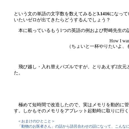
という文の単語の文字数を数えてみると
3.1416
になって
いたいゼロが出てきたらどうするんでしょう？
本に載っているもう1つの英語の例および野崎先生の
How I want a
（ちょいと一杯やりたいよ、も
飛び越し・入れ替えパズルですが、とりあえず2次元と3
た。
極めて短時間で改造したので、実はメモリを動的に管
す。しかもそのメモリをアプレット起動時に取りに行く
＜おまけのひとこと＞
「動物のお医者さん」の話から語呂合わせの話になって、こんなに