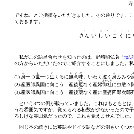
産
ですね、とご指摘をいただきました。その通りです。こ
ておきます。
3
1
4
1
5
9
2
さん
い
し
い
こ
く
に
私がこの語呂合わせを知ったのは、野崎昭弘著
『πの
の方からいただいたのでご紹介することにしました。私の手
み
よ
い
むいみ
み
(1).
身
一つ
世
一つ
生
くるに
無意味
、いわく
泣
く
身
ふみや
やく
みやしろ
(2).産医師異国に向こう 産後
厄
なく産婦
御社
に虫散々
やく
(3).産医師異国に向こう 産後
薬
なく産に産婆四郎次郎
という3つの例が載っていました。これはもともとは、
うな雰囲気ですが、覚えられる桁数が少なかったので子
ろしげな雰囲気だったので、これも覚えませんでした。2
同じ本の続きには英語やドイツ語などの例もいくつか