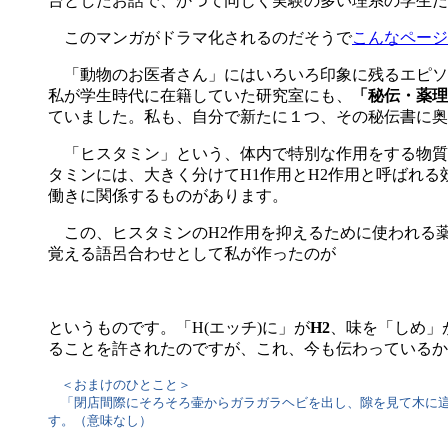
台としたお話で、かつて同じく実験の多い理系の学生だ
このマンガがドラマ化されるのだそうで
こんなページ
「動物のお医者さん」にはいろいろ印象に残るエピソ
私が学生時代に在籍していた研究室にも、
「秘伝・薬理
ていました。私も、自分で新たに１つ、その秘伝書に奥
「ヒスタミン」という、体内で特別な作用をする物質
タミンには、大きく分けてH1作用とH2作用と呼ばれ
働きに関係するものがあります。
この、ヒスタミンのH2作用を抑えるために使われる薬
覚える語呂合わせとして私が作ったのが
というものです。「H(エッチ)に」が
H2
、味を「しめ」
ることを許されたのですが、これ、今も伝わっているか
＜おまけのひとこと＞
「閉店間際にそろそろ壷からガラガラヘビを出し、隙を見て木に這
す。（意味なし）