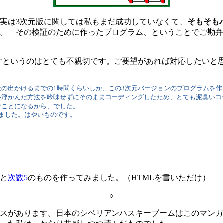
実は3次元版に関しては私もまだ成功していなくて、
そもそも
。 その検証のために作ったプログラム、ということでご勘弁
けというのはとても不親切です。ご要望があれば対応したいと
の出かけるまでの1時間くらいしか、この3次元バージョンのプログラムを作
い浮かんだ方法を吟味せずにそのままコーディングしたため、とても泥臭いコ
むことになるから、でした。
ました。はやいものです。
と
次数5
のものを作ってみました。（HTMLを書いただけ）
○
スがあります。日本のシベリアンハスキーブームはこのマンガ