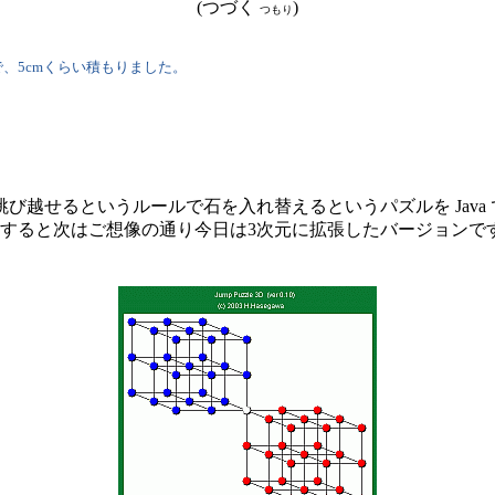
(つづく
)
つもり
、5cmくらい積もりました。
越せるというルールで石を入れ替えるというパズルを Java
すると次はご想像の通り今日は3次元に拡張したバージョンで