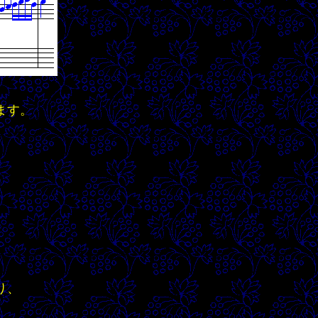
ます。
。
り、