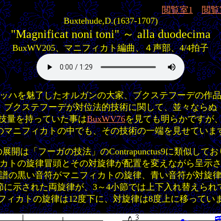
閲覧室1
閲覧
Buxtehude,D.(1637-1707)
"Magnificat noni toni" ～ alla duodecima
BuxWV205、マニフィカト編曲、４声部、4/4拍子
ッハを魅了したオルガンの大家、ブクステフーデの作
ブクステフーデが対位法的技術に関して、並々ならぬ
技量を持っていた事は
BuxWV76
を見ても明らかですが
のマニフィカトの中でも、その技術の一端を見せていま
展開は「フーガの技法」のContrapunctus9に類似して
カトの旋律冒頭とその対旋律が配置を変えながら呈示
譜の黒い音符がマニフィカトの旋律、青い音符が対旋
小節に示された両旋律が、3～4小節では上下入れ替えられ
フィカトの旋律は12度下に、対旋律は8度上に移ってい