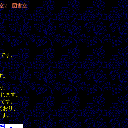
室2
図書室
品です。
、
す。
おり、
されます。
律です。
ており、
ます。