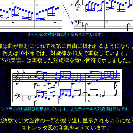
3～4小節の対旋律は若干変形されています。
律は曲が進むにつれて次第に自由に扱われるようになり
例えば10小節では、対旋律が10度で重複しています。
下の楽譜には重複した対旋律を青い音符で示しました
ソプラノの対旋律は変形されています。またテノールの対旋律は断片です。
の終盤では対旋律の一部が繰り返し呈示されるようにな
ストレッタ風の印象を与えています。