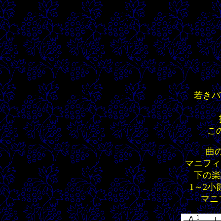
若きバ
こ
曲の
マニフィ
下の楽
1～2
マニ