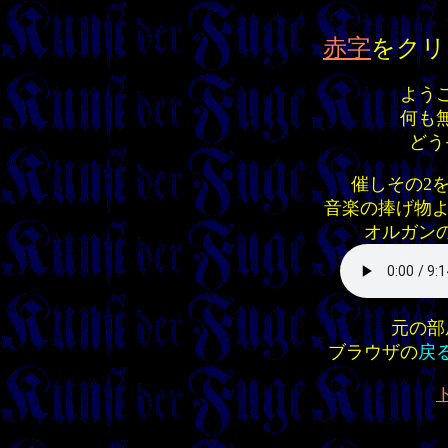
赤字
をクリ
よう
何も
どう
催しその2
音楽の捧げ物
オルガン
元の部
ブラウザの
戻