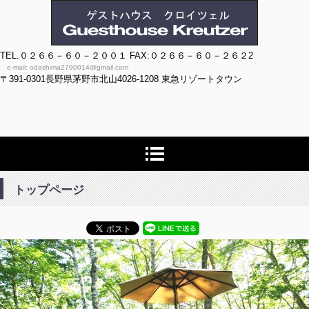
ゲストハウス クロイツェル
TEL.０２６６－６０－２００１ FAX:０２６６－６０－２６２2
e-mail: odashima2790014@gmail.com
〒391-0301長野県茅野市北山4026-1208 東急リゾートタウン
トップページ