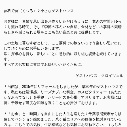
蓼科で寛（くつろ）ぐ小さなゲストハウス
お客様に、素敵な思い出をお作りいただけるように、寛ぎの空間とゆっ
くり流れる時間、そして季節の移ろいや自然、食材などこの蓼科の素晴
らしさを感じられる場をここち良い音楽と共に提供します。
この土地に暮らす者として、ここ蓼科での旅をいっそう楽しい思い出に
して頂くためにお手伝いをします。
常に探求心を持ち、新しいことに意欲的に取り組む姿勢を続けていきま
す。
すべてのお客様に笑顔でお帰りいただくために。
ゲストハウス クロイツェル
＊当館は、2015年にリフォームをしましたが、築30年のゲストハウスで
す。私たちは清潔感、リーズナブルな料金、ホスピタリティー（あたた
かなおもてなし）を重視したサービスを心掛けております。お客様には
特に干渉せず適度な距離を置くことを心掛けております。
＊「お金」と「時間」を自由にした人生を送りたく千葉県浦安市から移
住してペンション始めました。八ヶ岳エリアへの移住を検討されている
方は、こちらでの気候、生活様式などお気軽にお訪ね下さい。（もちろ