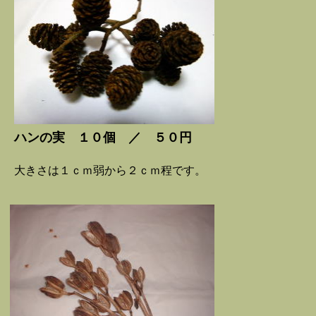
ハンの実 １０個 ／ ５０円
大きさは１ｃｍ弱から２ｃｍ程です。