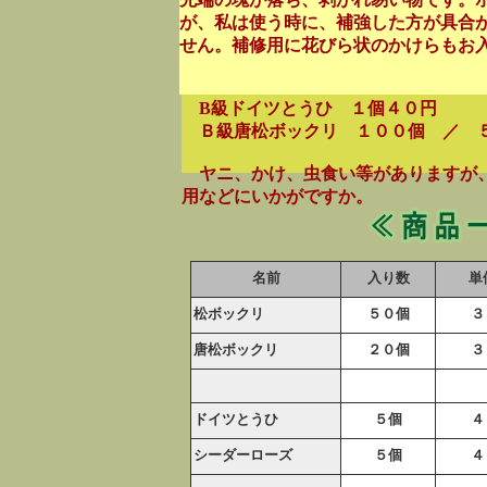
が、私は使う時に、補強した方が具合
せん。補修用に花びら状のかけらもお
B級ドイツとうひ １個４０円
Ｂ級唐松ボックリ １００個 ／ 
ヤニ、かけ、虫食い等がありますが、
用などにいかがですか。
名前
入り数
単
松ボックリ
５０個
３
唐松ボックリ
２０個
３
ドイツとうひ
５個
４
シーダーローズ
５個
４