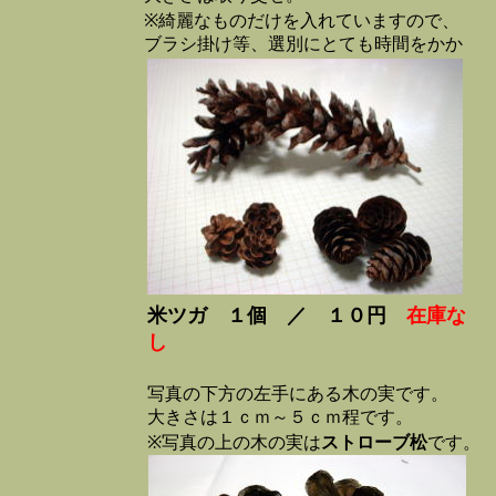
※綺麗なものだけを入れていますので、
ブラシ掛け等、選別にとても時間をかか
ります。
米ツガ １個 ／ １０円
在庫な
し
写真の下方の左手にある木の実です。
大きさは１ｃｍ～５ｃｍ程です。
※写真の上の木の実は
ストローブ松
です。