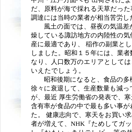
だ、原料が海で採れる天草だった
調達には当時の業者が相当苦労し
風土の面では、昼夜の気温差
燥している諏訪地方の内陸性の気
産に最適であり、 稲作の副業と
しました。昭和１５年には、業者
なり、人口数万のエリアとしては
いえたでしょう。
昭和後期になると、食品の多
徐々に衰退して、生産数量も減っ
が、最近 厚生労働省の発表で、
含有率が食品の中で最も多い事が
た。 健康志向で、寒天をお買い
者が増えて、NHK『ためしてガ