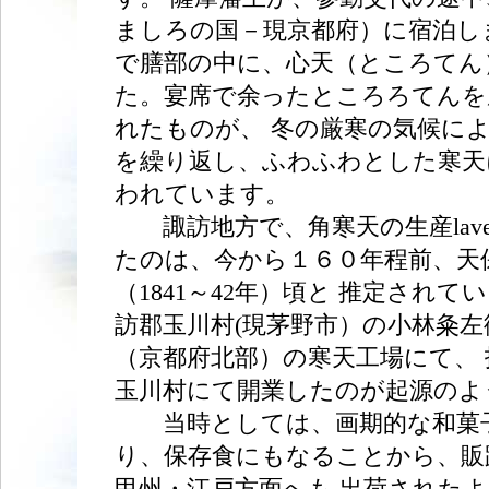
ましろの国－現京都府）に宿泊し
で膳部の中に、心天（ところてん
た。宴席で余ったところろてんを
れたものが、 冬の厳寒の気候に
を繰り返し、ふわふわとした寒天
われています。
諏訪地方で、角寒天の生産laven
たのは、今から１６０年程前、天
（1841～42年）頃と 推定されて
訪郡玉川村(現茅野市）の小林粂左
（京都府北部）の寒天工場にて、
玉川村にて開業したのが起源のよ
当時としては、画期的な和菓
り、保存食にもなることから、販
甲州・江戸方面へも 出荷された