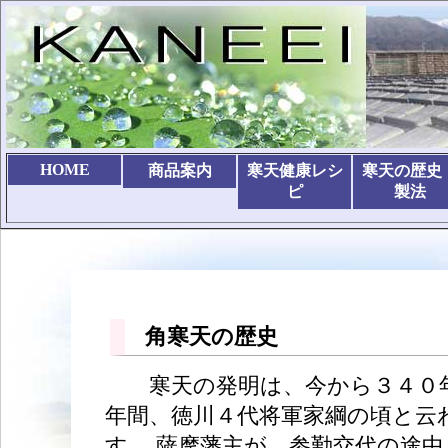
HOME
商品案内
寒天健康レシ
寒天の歴史
ピ
製法
角寒天の歴史
寒天の発明は、今から３４０
年間、徳川４代将軍家綱の頃と云
す。 薩摩藩主が、参勤交代の途